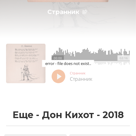
Странник
00:00
02:16
error - file does not exist..
Странник
Странник
Еще - Дон Кихот - 2018