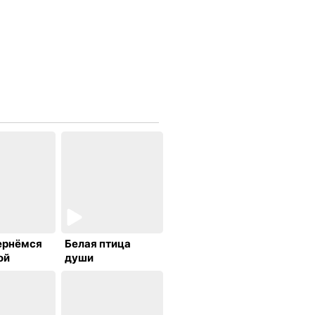
ернёмся
Белая птица
ой
души