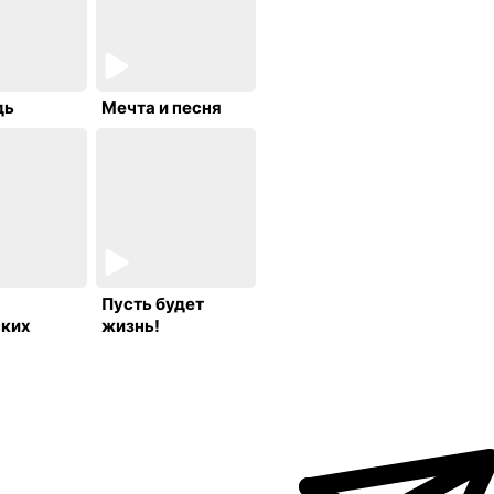
дь
Мечта и песня
Пусть будет
ских
жизнь!