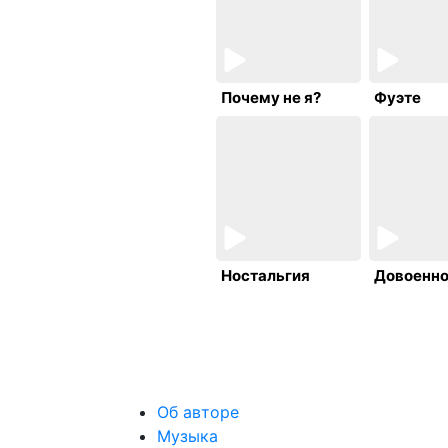
Почему не я?
Фуэте
Ностальгия
Довоенно
Об авторе
Музыка