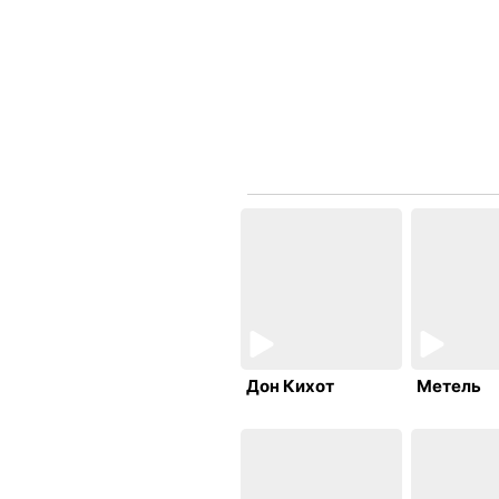
Когда со мной были вы "на ты"
Mick Jagger
Revenge
Дон Кихот
Метель