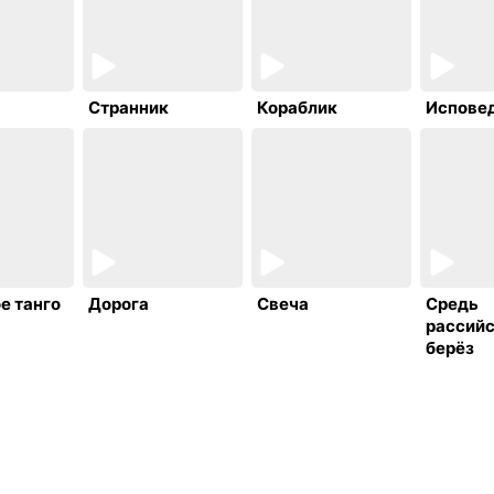
Странник
Кораблик
Испове
е танго
Дорога
Свеча
Средь
рассий
берёз