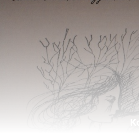
К
Когда со мной были вы "на ты"