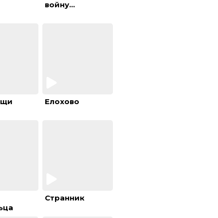
войну...
ищи
Елохово
е
Странник
ьца