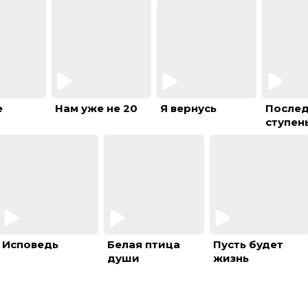
е
Нам уже не 20
Я вернусь
После
ступен
Исповедь
Белая птица
Пусть будет
души
жизнь