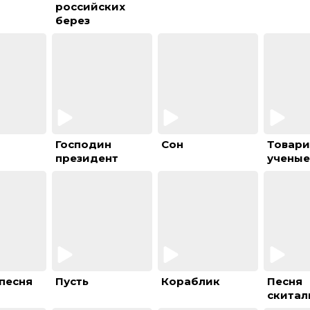
российских
берез
Господин
Сон
Товар
президент
учены
 песня
Пусть
Кораблик
Песня
скитал