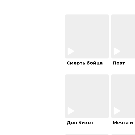
Смерть бойца
Поэт
Дон Кихот
Мечта и