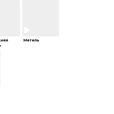
дняя
Метель
ь